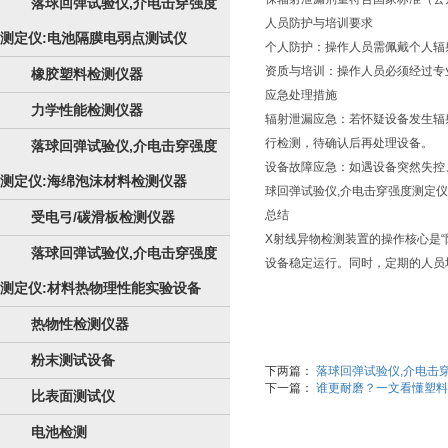
落球回弹试验仪,介电击穿强度
人员防护与培训要求
测定仪:电池隔膜电弱点测试仪
个人防护：操作人员需佩戴个人辐
资质与培训：操作人员必须经过专
橡胶塑料检测仪器
应急处理措施
力学性能检测仪器
辐射泄漏应急：若怀疑设备发生辐
行检测，待确认后再处理设备。
落球回弹试验仪,介电击穿强度
设备故障应急：如遇设备突然失控
测定仪:海绵泡沫材料检测仪器
球回弹试验仪,介电击穿强度测定
总结
受电弓/碳滑板检测仪器
X射线异物检测装置的操作核心是
落球回弹试验仪,介电击穿强度
设备稳定运行。同时，定期的人员
测定仪:材料热物理性能实验设备
热物性检测仪器
粉末测试设备
下两篇：
落球回弹试验仪,介电击
下一篇：
谁更耐磨？一文看懂塑料
比表面测试仪
电池检测