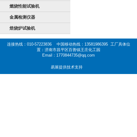
燃烧性能试验机
金属检测仪器
焙烧炉试验机
连接热线：010-57223836 中国移动热线：13581986395 工厂具体位
置：济南市昌平区百善镇王庄化工园
Email：1770844735@qq.com
易展提供技术支持