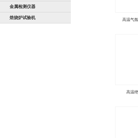
金属检测仪器
焙烧炉试验机
高温气
高温